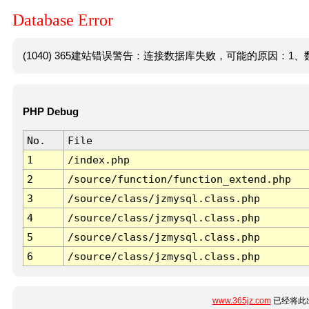
Database Error
(1040) 365建站错误警告：连接数据库失败，可能的原因：1、数
PHP Debug
No.
File
1
/index.php
2
/source/function/function_extend.php
3
/source/class/jzmysql.class.php
4
/source/class/jzmysql.class.php
5
/source/class/jzmysql.class.php
6
/source/class/jzmysql.class.php
www.365jz.com
已经将此