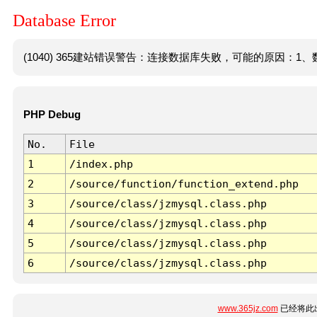
Database Error
(1040) 365建站错误警告：连接数据库失败，可能的原因：1、数
PHP Debug
No.
File
1
/index.php
2
/source/function/function_extend.php
3
/source/class/jzmysql.class.php
4
/source/class/jzmysql.class.php
5
/source/class/jzmysql.class.php
6
/source/class/jzmysql.class.php
www.365jz.com
已经将此