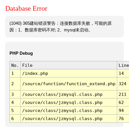
Database Error
(1040) 365建站错误警告：连接数据库失败，可能的原
因：1、数据库密码不对; 2、mysql未启动。
PHP Debug
No.
File
Line
1
/index.php
14
2
/source/function/function_extend.php
324
3
/source/class/jzmysql.class.php
211
4
/source/class/jzmysql.class.php
62
5
/source/class/jzmysql.class.php
94
6
/source/class/jzmysql.class.php
76