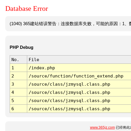
Database Error
(1040) 365建站错误警告：连接数据库失败，可能的原因：1、数
PHP Debug
No.
File
1
/index.php
2
/source/function/function_extend.php
3
/source/class/jzmysql.class.php
4
/source/class/jzmysql.class.php
5
/source/class/jzmysql.class.php
6
/source/class/jzmysql.class.php
www.365jz.com
已经将此