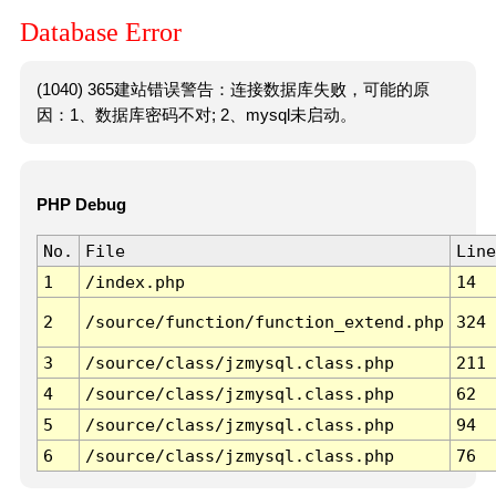
Database Error
(1040) 365建站错误警告：连接数据库失败，可能的原
因：1、数据库密码不对; 2、mysql未启动。
PHP Debug
No.
File
Line
1
/index.php
14
2
/source/function/function_extend.php
324
3
/source/class/jzmysql.class.php
211
4
/source/class/jzmysql.class.php
62
5
/source/class/jzmysql.class.php
94
6
/source/class/jzmysql.class.php
76