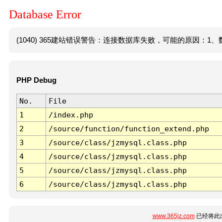
Database Error
(1040) 365建站错误警告：连接数据库失败，可能的原因：1、数
PHP Debug
No.
File
1
/index.php
2
/source/function/function_extend.php
3
/source/class/jzmysql.class.php
4
/source/class/jzmysql.class.php
5
/source/class/jzmysql.class.php
6
/source/class/jzmysql.class.php
www.365jz.com
已经将此