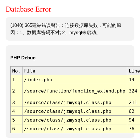
Database Error
(1040) 365建站错误警告：连接数据库失败，可能的原
因：1、数据库密码不对; 2、mysql未启动。
PHP Debug
No.
File
Line
1
/index.php
14
2
/source/function/function_extend.php
324
3
/source/class/jzmysql.class.php
211
4
/source/class/jzmysql.class.php
62
5
/source/class/jzmysql.class.php
94
6
/source/class/jzmysql.class.php
76