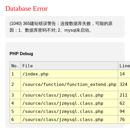
Database Error
(1040) 365建站错误警告：连接数据库失败，可能的原
因：1、数据库密码不对; 2、mysql未启动。
PHP Debug
No.
File
Line
1
/index.php
14
2
/source/function/function_extend.php
324
3
/source/class/jzmysql.class.php
211
4
/source/class/jzmysql.class.php
62
5
/source/class/jzmysql.class.php
94
6
/source/class/jzmysql.class.php
76