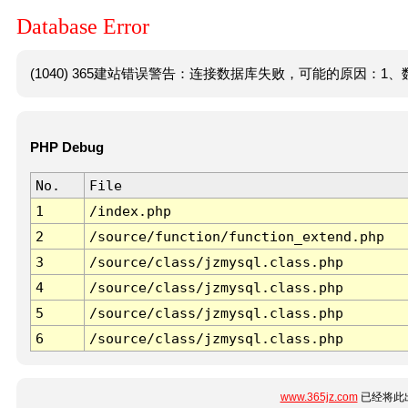
Database Error
(1040) 365建站错误警告：连接数据库失败，可能的原因：1、数
PHP Debug
No.
File
1
/index.php
2
/source/function/function_extend.php
3
/source/class/jzmysql.class.php
4
/source/class/jzmysql.class.php
5
/source/class/jzmysql.class.php
6
/source/class/jzmysql.class.php
www.365jz.com
已经将此