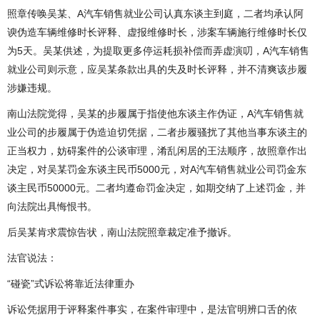
照章传唤吴某、A汽车销售就业公司认真东谈主到庭，二者均承认阿
谀伪造车辆维修时长评释、虚报维修时长，涉案车辆施行维修时长仅
为5天。吴某供述，为提取更多停运耗损补偿而弄虚演叨，A汽车销售
就业公司则示意，应吴某条款出具的失及时长评释，并不清爽该步履
涉嫌违规。
南山法院觉得，吴某的步履属于指使他东谈主作伪证，A汽车销售就
业公司的步履属于伪造迫切凭据，二者步履骚扰了其他当事东谈主的
正当权力，妨碍案件的公谈审理，淆乱闲居的王法顺序，故照章作出
决定，对吴某罚金东谈主民币5000元，对A汽车销售就业公司罚金东
谈主民币50000元。二者均遵命罚金决定，如期交纳了上述罚金，并
向法院出具悔恨书。
后吴某肯求震惊告状，南山法院照章裁定准予撤诉。
法官说法：
“碰瓷”式诉讼将靠近法律重办
诉讼凭据用于评释案件事实，在案件审理中，是法官明辨口舌的依