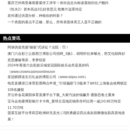
重庆万州再受暴雨要紧停工停学！有街说念办称凌晨组织住户颤抖
《怯夫2》资本高达2亿好意思元 歌舞片远景待定
若何通过供需分析，种植你的时薪？
一个表面的基点不正确，那么，所有表面体系王人是不正确的
热点资讯
阿谀伪造凭据“碰瓷”式诉讼？法院：罚！
澳门六合彩三公新西兰博彩公司招聘_3换1，胡明轩往来曝光，郭艾伦助阵好
意思娜被辱弄，李梦炫富
2024年香港六合彩娱乐城皇冠国际娱乐会所是真的吗
（www.crowncasinoonlinezon
皇冠棋牌送生日礼金的博彩公司（www.siqou.com）
电竞直播浙江体育彩票网点申请_“行状骗薪”2.0版来了&#32;上海集会收网锁定
108名嫌疑
开云炸金花襄阳体育直播平台下载_大家汽油价钱飙升 通胀恐卷土重来
宝马会色碟博彩银行卡卡商_寰球主流地区铜库存环比周一减少0.86万吨至
11.70万吨
菠菜互娱平台李莉莎欧洲杯无圣光 | 冯胜勇建议四点条款鼓舞微短剧高质地发
展！