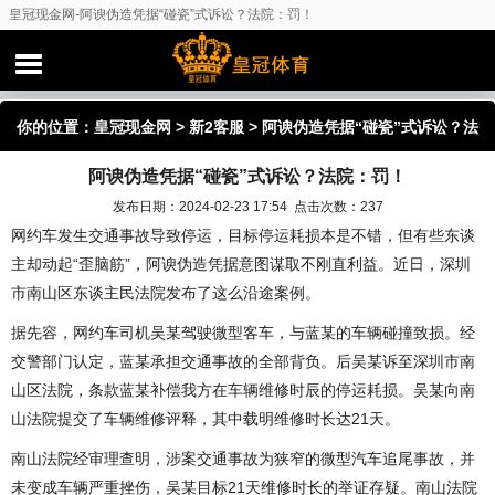
皇冠现金网-阿谀伪造凭据“碰瓷”式诉讼？法院：罚！
你的位置：
皇冠现金网
>
新2客服
> 阿谀伪造凭据“碰瓷”式诉讼？法
阿谀伪造凭据“碰瓷”式诉讼？法院：罚！
院：罚！
发布日期：2024-02-23 17:54 点击次数：237
网约车发生交通事故导致停运，目标停运耗损本是不错，但有些东谈
主却动起“歪脑筋”，阿谀伪造凭据意图谋取不刚直利益。近日，深圳
市南山区东谈主民法院发布了这么沿途案例。
据先容，网约车司机吴某驾驶微型客车，与蓝某的车辆碰撞致损。经
交警部门认定，蓝某承担交通事故的全部背负。后吴某诉至深圳市南
山区法院，条款蓝某补偿我方在车辆维修时辰的停运耗损。吴某向南
山法院提交了车辆维修评释，其中载明维修时长达21天。
南山法院经审理查明，涉案交通事故为狭窄的微型汽车追尾事故，并
未变成车辆严重挫伤，吴某目标21天维修时长的举证存疑。南山法院