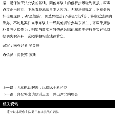
据，是保险王法公谈的基础。因他东谈主的侵权步履碰到耗损，应当
通过正当时期、下马看花地珍贵本人权力。无视法律规定，不奉命敦
朴信用原则，动“歪脑筋”、伪造凭据进行“碰瓷”式诉讼，将靠近法律的
重办。不论是案件当事东谈主一经其他诉讼参与东谈主，齐应秉握敦
朴参与诉讼作为，明知与事实不符仍然歌唱他东谈主进行失实述说或
提供失实评释，必须承担相应法律背负。
采写：南齐记者 吴灵珊
通信员：闫爱萍 张斯
上一篇：
儿童电话腕表，玩得比手机还花！
下一篇：
拜登将出访欧洲三国，并出席北约峰会
相关资讯
辽宁铁东说念主队周日客场挑战广西队