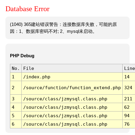
Database Error
(1040) 365建站错误警告：连接数据库失败，可能的原
因：1、数据库密码不对; 2、mysql未启动。
PHP Debug
No.
File
Line
1
/index.php
14
2
/source/function/function_extend.php
324
3
/source/class/jzmysql.class.php
211
4
/source/class/jzmysql.class.php
62
5
/source/class/jzmysql.class.php
94
6
/source/class/jzmysql.class.php
76