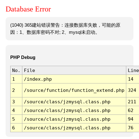
Database Error
(1040) 365建站错误警告：连接数据库失败，可能的原
因：1、数据库密码不对; 2、mysql未启动。
PHP Debug
No.
File
Line
1
/index.php
14
2
/source/function/function_extend.php
324
3
/source/class/jzmysql.class.php
211
4
/source/class/jzmysql.class.php
62
5
/source/class/jzmysql.class.php
94
6
/source/class/jzmysql.class.php
76