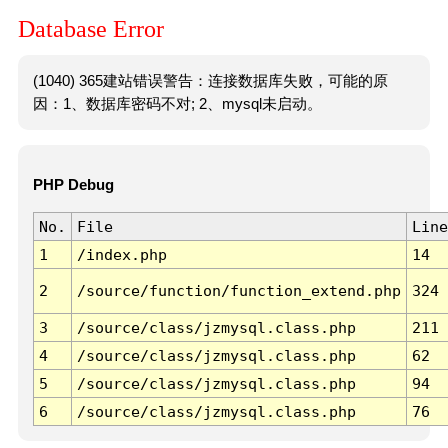
Database Error
(1040) 365建站错误警告：连接数据库失败，可能的原
因：1、数据库密码不对; 2、mysql未启动。
PHP Debug
No.
File
Line
1
/index.php
14
2
/source/function/function_extend.php
324
3
/source/class/jzmysql.class.php
211
4
/source/class/jzmysql.class.php
62
5
/source/class/jzmysql.class.php
94
6
/source/class/jzmysql.class.php
76