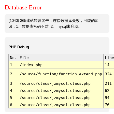
Database Error
(1040) 365建站错误警告：连接数据库失败，可能的原
因：1、数据库密码不对; 2、mysql未启动。
PHP Debug
No.
File
Line
1
/index.php
14
2
/source/function/function_extend.php
324
3
/source/class/jzmysql.class.php
211
4
/source/class/jzmysql.class.php
62
5
/source/class/jzmysql.class.php
94
6
/source/class/jzmysql.class.php
76