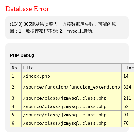
Database Error
(1040) 365建站错误警告：连接数据库失败，可能的原
因：1、数据库密码不对; 2、mysql未启动。
PHP Debug
No.
File
Line
1
/index.php
14
2
/source/function/function_extend.php
324
3
/source/class/jzmysql.class.php
211
4
/source/class/jzmysql.class.php
62
5
/source/class/jzmysql.class.php
94
6
/source/class/jzmysql.class.php
76