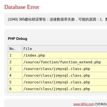
Database Error
(1040) 365建站错误警告：连接数据库失败，可能的原因：1、数
PHP Debug
No.
File
1
/index.php
2
/source/function/function_extend.php
3
/source/class/jzmysql.class.php
4
/source/class/jzmysql.class.php
5
/source/class/jzmysql.class.php
6
/source/class/jzmysql.class.php
www.365jz.com
已经将此