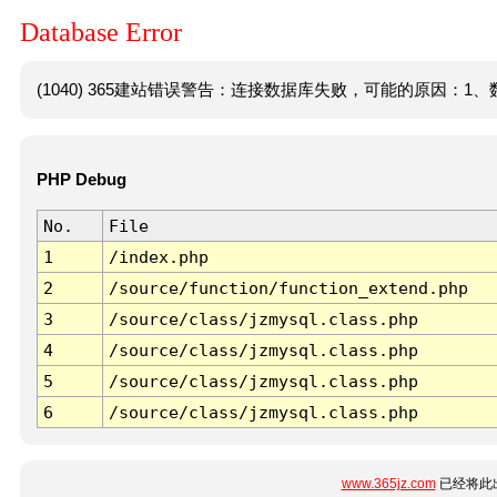
Database Error
(1040) 365建站错误警告：连接数据库失败，可能的原因：1、数
PHP Debug
No.
File
1
/index.php
2
/source/function/function_extend.php
3
/source/class/jzmysql.class.php
4
/source/class/jzmysql.class.php
5
/source/class/jzmysql.class.php
6
/source/class/jzmysql.class.php
www.365jz.com
已经将此