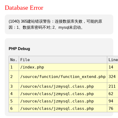
Database Error
(1040) 365建站错误警告：连接数据库失败，可能的原
因：1、数据库密码不对; 2、mysql未启动。
PHP Debug
No.
File
Line
1
/index.php
14
2
/source/function/function_extend.php
324
3
/source/class/jzmysql.class.php
211
4
/source/class/jzmysql.class.php
62
5
/source/class/jzmysql.class.php
94
6
/source/class/jzmysql.class.php
76