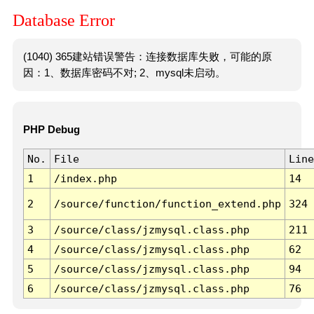
Database Error
(1040) 365建站错误警告：连接数据库失败，可能的原
因：1、数据库密码不对; 2、mysql未启动。
PHP Debug
No.
File
Line
1
/index.php
14
2
/source/function/function_extend.php
324
3
/source/class/jzmysql.class.php
211
4
/source/class/jzmysql.class.php
62
5
/source/class/jzmysql.class.php
94
6
/source/class/jzmysql.class.php
76