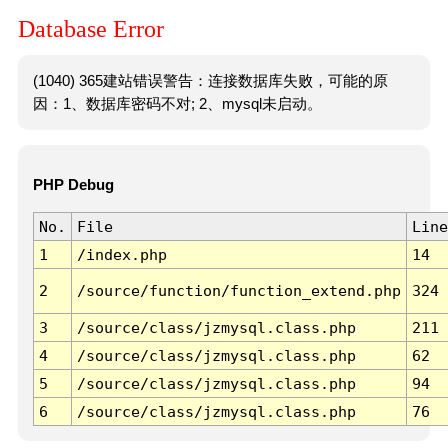
Database Error
(1040) 365建站错误警告：连接数据库失败，可能的原
因：1、数据库密码不对; 2、mysql未启动。
PHP Debug
No.
File
Line
1
/index.php
14
2
/source/function/function_extend.php
324
3
/source/class/jzmysql.class.php
211
4
/source/class/jzmysql.class.php
62
5
/source/class/jzmysql.class.php
94
6
/source/class/jzmysql.class.php
76