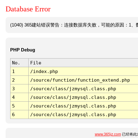
Database Error
(1040) 365建站错误警告：连接数据库失败，可能的原因：1、数
PHP Debug
No.
File
1
/index.php
2
/source/function/function_extend.php
3
/source/class/jzmysql.class.php
4
/source/class/jzmysql.class.php
5
/source/class/jzmysql.class.php
6
/source/class/jzmysql.class.php
www.365jz.com
已经将此