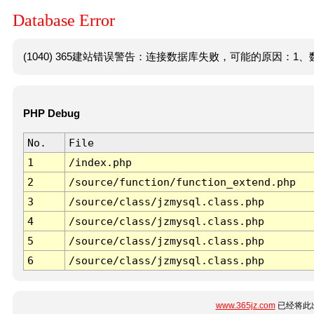
Database Error
(1040) 365建站错误警告：连接数据库失败，可能的原因：1、数
PHP Debug
No.
File
1
/index.php
2
/source/function/function_extend.php
3
/source/class/jzmysql.class.php
4
/source/class/jzmysql.class.php
5
/source/class/jzmysql.class.php
6
/source/class/jzmysql.class.php
www.365jz.com
已经将此