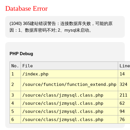
Database Error
(1040) 365建站错误警告：连接数据库失败，可能的原
因：1、数据库密码不对; 2、mysql未启动。
PHP Debug
No.
File
Line
1
/index.php
14
2
/source/function/function_extend.php
324
3
/source/class/jzmysql.class.php
211
4
/source/class/jzmysql.class.php
62
5
/source/class/jzmysql.class.php
94
6
/source/class/jzmysql.class.php
76