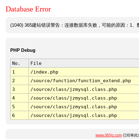
Database Error
(1040) 365建站错误警告：连接数据库失败，可能的原因：1、数
PHP Debug
No.
File
1
/index.php
2
/source/function/function_extend.php
3
/source/class/jzmysql.class.php
4
/source/class/jzmysql.class.php
5
/source/class/jzmysql.class.php
6
/source/class/jzmysql.class.php
www.365jz.com
已经将此