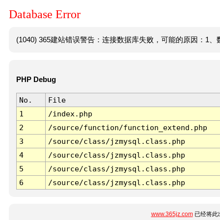
Database Error
(1040) 365建站错误警告：连接数据库失败，可能的原因：1、数
PHP Debug
No.
File
1
/index.php
2
/source/function/function_extend.php
3
/source/class/jzmysql.class.php
4
/source/class/jzmysql.class.php
5
/source/class/jzmysql.class.php
6
/source/class/jzmysql.class.php
www.365jz.com
已经将此