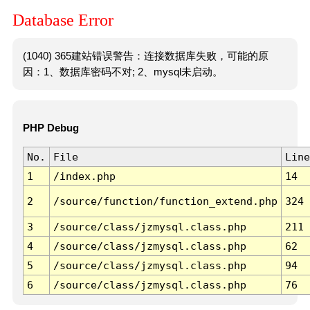
Database Error
(1040) 365建站错误警告：连接数据库失败，可能的原
因：1、数据库密码不对; 2、mysql未启动。
PHP Debug
No.
File
Line
1
/index.php
14
2
/source/function/function_extend.php
324
3
/source/class/jzmysql.class.php
211
4
/source/class/jzmysql.class.php
62
5
/source/class/jzmysql.class.php
94
6
/source/class/jzmysql.class.php
76