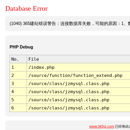
Database Error
(1040) 365建站错误警告：连接数据库失败，可能的原因：1、数
PHP Debug
No.
File
1
/index.php
2
/source/function/function_extend.php
3
/source/class/jzmysql.class.php
4
/source/class/jzmysql.class.php
5
/source/class/jzmysql.class.php
6
/source/class/jzmysql.class.php
www.365jz.com
已经将此