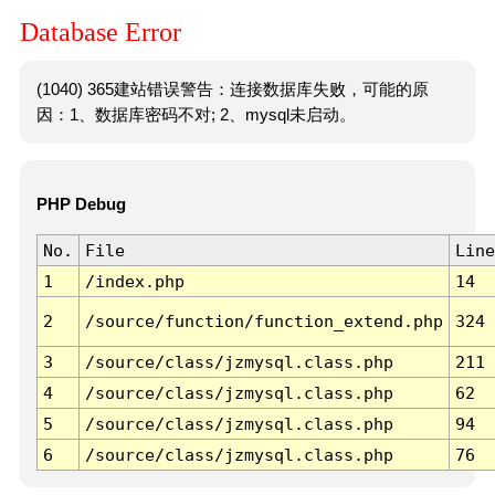
Database Error
(1040) 365建站错误警告：连接数据库失败，可能的原
因：1、数据库密码不对; 2、mysql未启动。
PHP Debug
No.
File
Line
1
/index.php
14
2
/source/function/function_extend.php
324
3
/source/class/jzmysql.class.php
211
4
/source/class/jzmysql.class.php
62
5
/source/class/jzmysql.class.php
94
6
/source/class/jzmysql.class.php
76