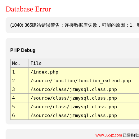
Database Error
(1040) 365建站错误警告：连接数据库失败，可能的原因：1、数
PHP Debug
No.
File
1
/index.php
2
/source/function/function_extend.php
3
/source/class/jzmysql.class.php
4
/source/class/jzmysql.class.php
5
/source/class/jzmysql.class.php
6
/source/class/jzmysql.class.php
www.365jz.com
已经将此