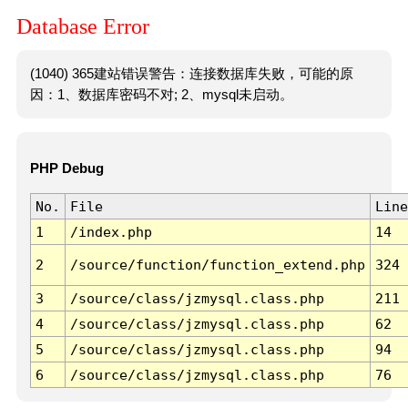
Database Error
(1040) 365建站错误警告：连接数据库失败，可能的原
因：1、数据库密码不对; 2、mysql未启动。
PHP Debug
No.
File
Line
1
/index.php
14
2
/source/function/function_extend.php
324
3
/source/class/jzmysql.class.php
211
4
/source/class/jzmysql.class.php
62
5
/source/class/jzmysql.class.php
94
6
/source/class/jzmysql.class.php
76