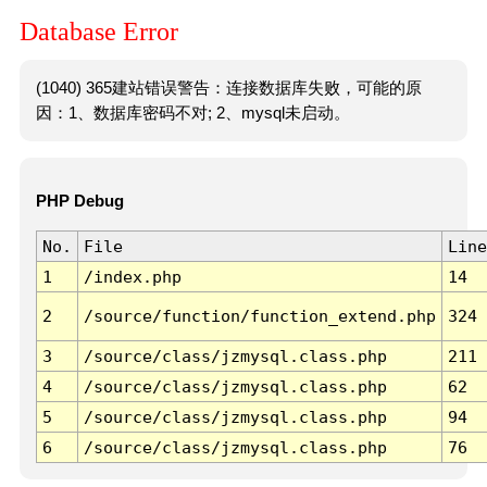
Database Error
(1040) 365建站错误警告：连接数据库失败，可能的原
因：1、数据库密码不对; 2、mysql未启动。
PHP Debug
No.
File
Line
1
/index.php
14
2
/source/function/function_extend.php
324
3
/source/class/jzmysql.class.php
211
4
/source/class/jzmysql.class.php
62
5
/source/class/jzmysql.class.php
94
6
/source/class/jzmysql.class.php
76