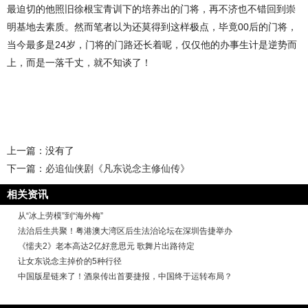
最迫切的他照旧徐根宝青训下的培养出的门将，再不济也不错回到崇
明基地去素质。然而笔者以为还莫得到这样极点，毕竟00后的门将，
当今最多是24岁，门将的门路还长着呢，仅仅他的办事生计是逆势而
上，而是一落千丈，就不知谈了！
上一篇：没有了
下一篇：
必追仙侠剧《凡东说念主修仙传》
相关资讯
从“冰上劳模”到“海外梅”
法治后生共聚！粤港澳大湾区后生法治论坛在深圳告捷举办
《懦夫2》老本高达2亿好意思元 歌舞片出路待定
让女东说念主掉价的5种行径
中国版星链来了！酒泉传出首要捷报，中国终于运转布局？