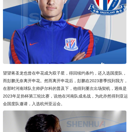
望望蒋圣龙也曾在申花成为双子星，得回续约条约，还入选国度队，
而彭鹏无奈离开申花。然而离开申花后，彭鹏在2023赛季找到我方，
在那时河南球队主帅萨尔科的普及下，他得到屡次出场契机，迥殊是
2023年足协杯第三轮比赛，说他在河南队成名战，为此亦然得到亚运
会国度队邀请，入选杭州亚运会。