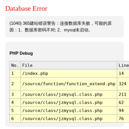
Database Error
(1040) 365建站错误警告：连接数据库失败，可能的原
因：1、数据库密码不对; 2、mysql未启动。
PHP Debug
No.
File
Line
1
/index.php
14
2
/source/function/function_extend.php
324
3
/source/class/jzmysql.class.php
211
4
/source/class/jzmysql.class.php
62
5
/source/class/jzmysql.class.php
94
6
/source/class/jzmysql.class.php
76