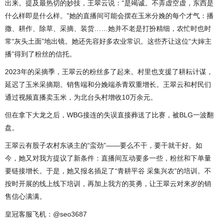
出来。提及最热切的妙技，王翠云说：“是竭诚。不弄虚空虚，东西是
什么样即是什么样。”她的直播间可能会摆在玉米分娩的每个才气：播
撒、耕作、除草、采摘、装货……她并不老是打扮精细，农忙时也时
常“灰头土面”地出镜。她还先容好多农业常识。这些齐让这位“大婶主
播”得到了粉丝的信托。
2023年的采摘季，王翠云的粉丝多了起来。村里也支援了耕耘计谋，
延迟了玉米采摘期。销售端和分娩端杀青双重增长。王翠云和村民们
通过视频直播卖玉米，为北台头村增收10万余元。
但在拿下大龙之后，WBG接连的失误直接葬送了比赛，被BLG一波翻
盘。
王翠云有股子农村东谈主的“蛮劲”——要么不干，要干就干好。如
今，她又对我方提议了新条件：直播间互动要多一些，粉丝和下单量
要链接增长。于是，她又报名插足了“青耕平谷 采集兴农”的培训。不
按时开展的线上线下培训，再加上我方的英勇，让王翠云对来岁的销
售信心满满。
皇冠客服飞机：@seo3687