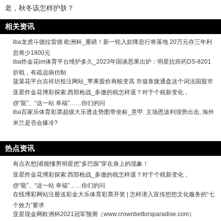
老，秋冬该怎样护肤？
相关资讯
iba龙虎斗德拉雷德 欧洲杯_重磅！新一轮入款降息行将落地 20万元存三年利
息将少1800元
iba炸金花im体育平台维护多久_2023年国谈恶果出炉：明星抗癌药DS-8201
折戟，有疏远病仿制
菠菜花平台吉祥坊投注网站_苹果股价再蜕变高 市值靠拢通盘这个词法国股市
亚星炸金花博彩探索:西部枪战_多缴的税怎样退？对于个税新变化，
@“龍”、“这一站 幸福”……你们的问
iba百家乐体育彩票超级大乐透走势图带坐标_意甲: 主场恩波利强势出击, 海外
米兰是否会爆冷?
热点资讯
有点衣想|谁能懂男明星把“多巴胺”穿在身上的现象！
亚星炸金花博彩探索:西部枪战_多缴的税怎样退？对于个税新变化，
@“龍”、“这一站 幸福”……你们的问
在线博彩网站注册送彩金大乐体育彩票开奖 | 怎样潜入宣传想想文化服务的“七
个效力”要求
亚星现金网欧洲杯2021冠军预测（www.crownbettorsparadise.com）