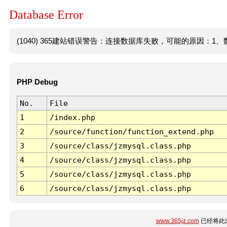
Database Error
(1040) 365建站错误警告：连接数据库失败，可能的原因：1、数
PHP Debug
No.
File
1
/index.php
2
/source/function/function_extend.php
3
/source/class/jzmysql.class.php
4
/source/class/jzmysql.class.php
5
/source/class/jzmysql.class.php
6
/source/class/jzmysql.class.php
www.365jz.com
已经将此