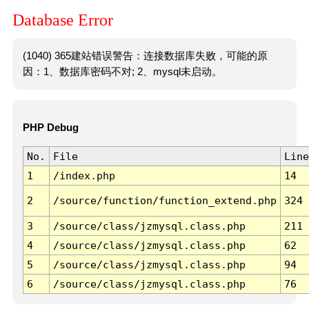
Database Error
(1040) 365建站错误警告：连接数据库失败，可能的原
因：1、数据库密码不对; 2、mysql未启动。
PHP Debug
No.
File
Line
1
/index.php
14
2
/source/function/function_extend.php
324
3
/source/class/jzmysql.class.php
211
4
/source/class/jzmysql.class.php
62
5
/source/class/jzmysql.class.php
94
6
/source/class/jzmysql.class.php
76