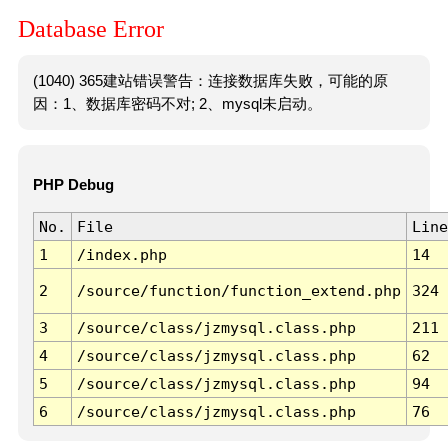
Database Error
(1040) 365建站错误警告：连接数据库失败，可能的原
因：1、数据库密码不对; 2、mysql未启动。
PHP Debug
No.
File
Line
1
/index.php
14
2
/source/function/function_extend.php
324
3
/source/class/jzmysql.class.php
211
4
/source/class/jzmysql.class.php
62
5
/source/class/jzmysql.class.php
94
6
/source/class/jzmysql.class.php
76