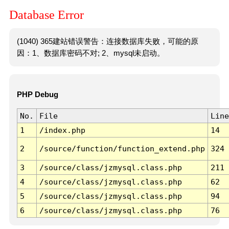
Database Error
(1040) 365建站错误警告：连接数据库失败，可能的原
因：1、数据库密码不对; 2、mysql未启动。
PHP Debug
No.
File
Line
1
/index.php
14
2
/source/function/function_extend.php
324
3
/source/class/jzmysql.class.php
211
4
/source/class/jzmysql.class.php
62
5
/source/class/jzmysql.class.php
94
6
/source/class/jzmysql.class.php
76