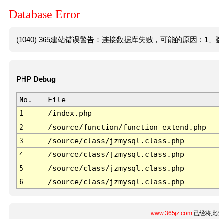
Database Error
(1040) 365建站错误警告：连接数据库失败，可能的原因：1、数
PHP Debug
No.
File
1
/index.php
2
/source/function/function_extend.php
3
/source/class/jzmysql.class.php
4
/source/class/jzmysql.class.php
5
/source/class/jzmysql.class.php
6
/source/class/jzmysql.class.php
www.365jz.com
已经将此