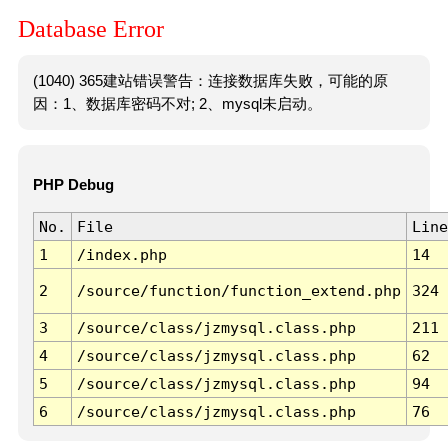
Database Error
(1040) 365建站错误警告：连接数据库失败，可能的原
因：1、数据库密码不对; 2、mysql未启动。
PHP Debug
No.
File
Line
1
/index.php
14
2
/source/function/function_extend.php
324
3
/source/class/jzmysql.class.php
211
4
/source/class/jzmysql.class.php
62
5
/source/class/jzmysql.class.php
94
6
/source/class/jzmysql.class.php
76