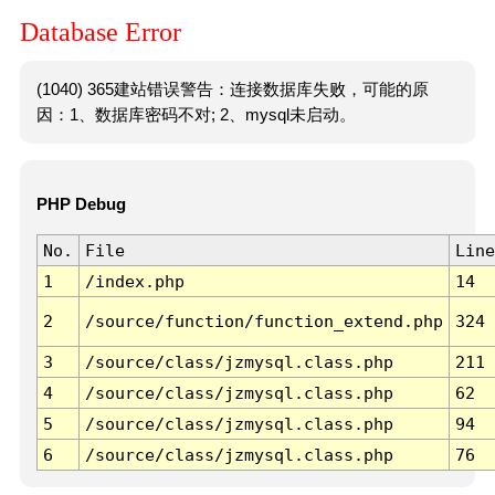
Database Error
(1040) 365建站错误警告：连接数据库失败，可能的原
因：1、数据库密码不对; 2、mysql未启动。
PHP Debug
No.
File
Line
1
/index.php
14
2
/source/function/function_extend.php
324
3
/source/class/jzmysql.class.php
211
4
/source/class/jzmysql.class.php
62
5
/source/class/jzmysql.class.php
94
6
/source/class/jzmysql.class.php
76